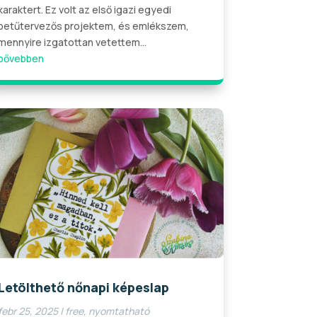
karaktert. Ez volt az első igazi egyedi
betűtervezős projektem, és emlékszem,
mennyire izgatottan vetettem...
bővebben
Letölthető nőnapi képeslap
febr 25, 2025
|
free
,
nyomtatható