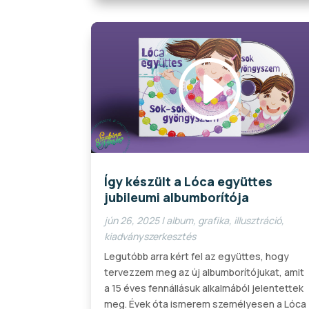
Videólejátszó
00:00
00:29
Így készült a Lóca együttes
jubileumi albumborítója
jún 26, 2025
|
album
,
grafika
,
illusztráció
,
kiadványszerkesztés
Legutóbb arra kért fel az együttes, hogy
tervezzem meg az új albumborítójukat, amit
a 15 éves fennállásuk alkalmából jelentettek
meg. Évek óta ismerem személyesen a Lóca