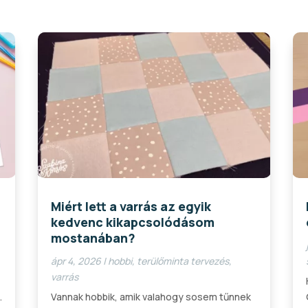
Miért lett a varrás az egyik
kedvenc kikapcsolódásom
mostanában?
ápr 4, 2026
|
hobbi
,
terülőminta tervezés
,
varrás
.
Vannak hobbik, amik valahogy sosem tűnnek