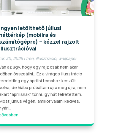
Ingyen letölthető júliusi
háttérkép (mobilra és
számítógépre) – kézzel rajzolt
illusztrációval
jún 30, 2025
|
free
,
illusztráció
,
wallpaper
Van az úgy, hogy egy rajz csak nem akar
időben összeállni… Ez a virágos illusztráció
eredetileg egy áprilisi témához készült
volna, de hiába próbáltam újra meg újra, nem
akart "áprilisnak" tűnni. Így hát félretettem.
Most június végén, amikor valami kedves,
nyári...
bővebben