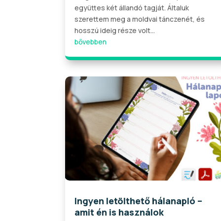
együttes két állandó tagját. Általuk
szerettem meg a moldvai tánczenét, és
hosszú ideig része volt...
bővebben
Ingyen letölthető hálanapló –
amit én is használok