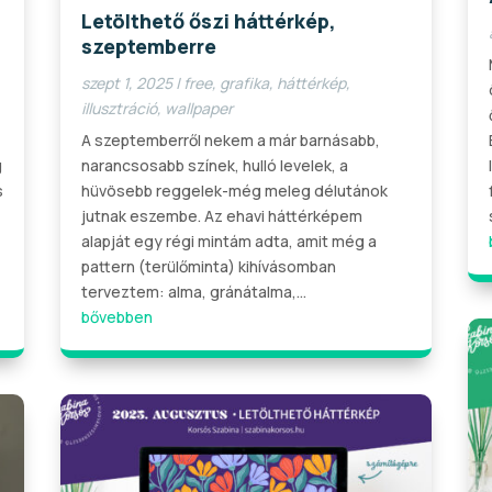
Letölthető őszi háttérkép,
szeptemberre
szept 1, 2025
|
free
,
grafika
,
háttérkép
,
illusztráció
,
wallpaper
A szeptemberről nekem a már barnásabb,
g
narancsosabb színek, hulló levelek, a
s
hüvösebb reggelek-még meleg délutánok
jutnak eszembe. Az ehavi háttérképem
alapját egy régi mintám adta, amit még a
pattern (terülőminta) kihívásomban
terveztem: alma, gránátalma,...
bővebben