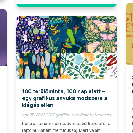
100 terülőminta, 100 nap alatt –
egy grafikus anyuka módszere a
kiégés ellen
ápr 27, 2025
|
DIY
,
grafika
,
terülőminta tervezés
Néha az ember nem kedvtelésből kezd el újra
rajzolni. Hanem mert muszáj. Mert valami