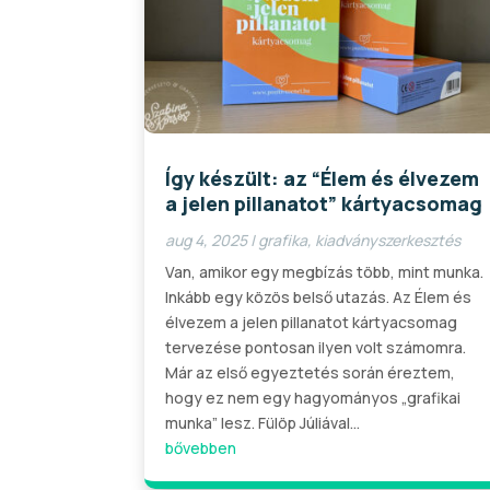
Így készült: az “Élem és élvezem
a jelen pillanatot” kártyacsomag
aug 4, 2025
|
grafika
,
kiadványszerkesztés
Van, amikor egy megbízás több, mint munka.
Inkább egy közös belső utazás. Az Élem és
élvezem a jelen pillanatot kártyacsomag
tervezése pontosan ilyen volt számomra.
Már az első egyeztetés során éreztem,
hogy ez nem egy hagyományos „grafikai
munka” lesz. Fülöp Júliával...
bővebben