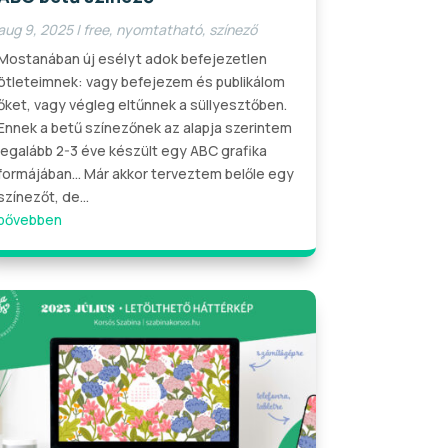
aug 9, 2025
|
free
,
nyomtatható
,
színező
Mostanában új esélyt adok befejezetlen
ötleteimnek: vagy befejezem és publikálom
őket, vagy végleg eltűnnek a süllyesztőben.
Ennek a betű színezőnek az alapja szerintem
legalább 2-3 éve készült egy ABC grafika
formájában... Már akkor terveztem belőle egy
színezőt, de...
bővebben