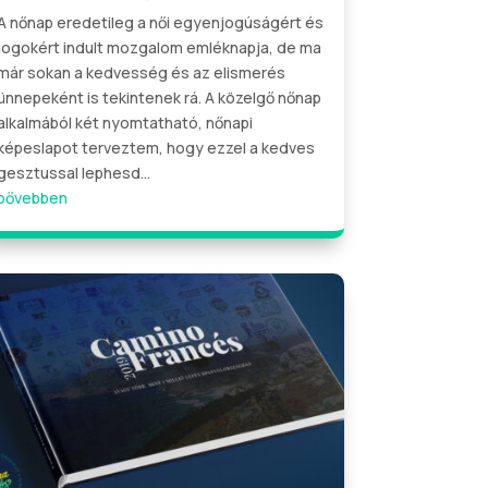
A nőnap eredetileg a női egyenjogúságért és
jogokért indult mozgalom emléknapja, de ma
már sokan a kedvesség és az elismerés
ünnepeként is tekintenek rá. A közelgő nőnap
alkalmából két nyomtatható, nőnapi
képeslapot terveztem, hogy ezzel a kedves
gesztussal lephesd...
bővebben