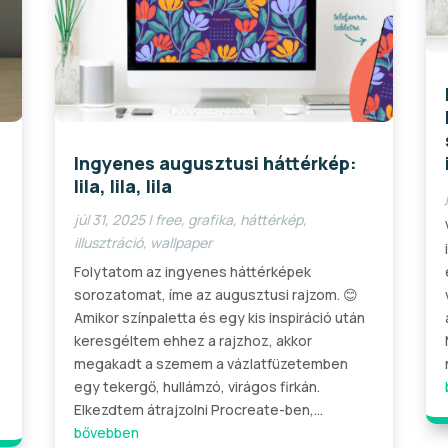
Ingyenes augusztusi háttérkép:
lila, lila, lila
júl 31, 2025
|
free
,
grafika
,
háttérkép
,
illusztráció
,
wallpaper
Folytatom az ingyenes háttérképek
sorozatomat, íme az augusztusi rajzom. 😊
Amikor színpaletta és egy kis inspiráció után
keresgéltem ehhez a rajzhoz, akkor
megakadt a szemem a vázlatfüzetemben
egy tekergő, hullámzó, virágos firkán.
Elkezdtem átrajzolni Procreate-ben,...
bővebben