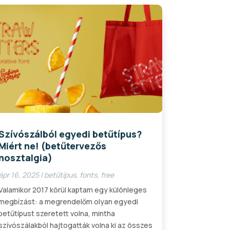
Szívószálból egyedi betűtípus?
Miért ne! (betűtervezős
nosztalgia)
ápr 16, 2025
|
betűtípus
,
fonts
,
free
Valamikor 2017 körül kaptam egy különleges
megbízást: a megrendelőm olyan egyedi
betűtípust szeretett volna, mintha
szívószálakból hajtogatták volna ki az összes