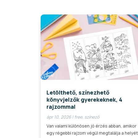
Letölthető, színezhető
könyvjelzők gyerekeknek, 4
rajzommal
ápr 10, 2026
|
free
,
színező
Van valami különösen jó érzés abban, amikor
egy régebbi rajzom végül megtalálja a helyét