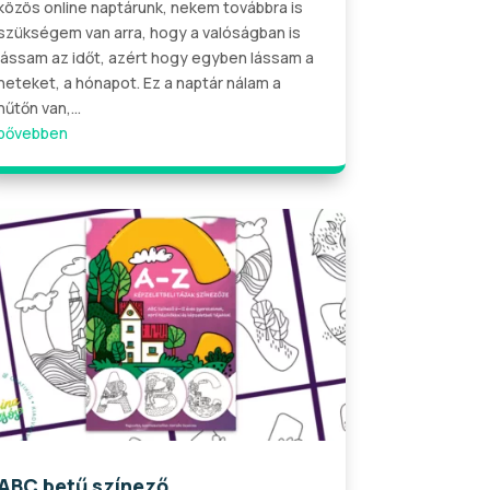
közös online naptárunk, nekem továbbra is
szükségem van arra, hogy a valóságban is
lássam az időt, azért hogy egyben lássam a
heteket, a hónapot. Ez a naptár nálam a
hűtőn van,...
bővebben
ABC betű színező