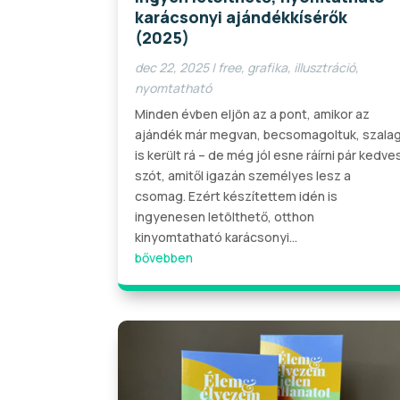
karácsonyi ajándékkísérők
(2025)
dec 22, 2025
|
free
,
grafika
,
illusztráció
,
nyomtatható
Minden évben eljön az a pont, amikor az
ajándék már megvan, becsomagoltuk, szala
is került rá – de még jól esne ráírni pár kedve
szót, amitől igazán személyes lesz a
csomag. Ezért készítettem idén is
ingyenesen letölthető, otthon
kinyomtatható karácsonyi...
bővebben