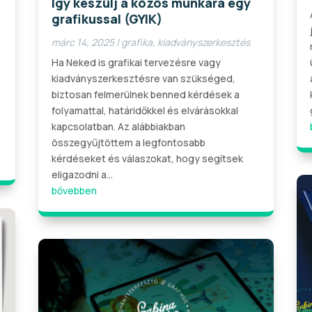
Így készülj a közös munkára egy
grafikussal (GYIK)
márc 14, 2025
|
grafika
,
kiadványszerkesztés
Ha Neked is grafikai tervezésre vagy
kiadványszerkesztésre van szükséged,
biztosan felmerülnek benned kérdések a
folyamattal, határidőkkel és elvárásokkal
kapcsolatban. Az alábbiakban
összegyűjtöttem a legfontosabb
kérdéseket és válaszokat, hogy segítsek
eligazodni a...
bővebben