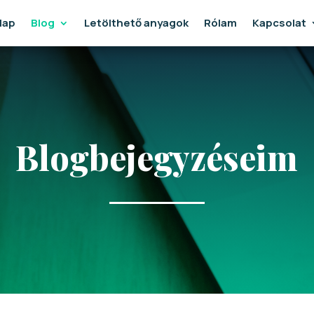
lap
Blog
Letölthető anyagok
Rólam
Kapcsolat
Blogbejegyzéseim