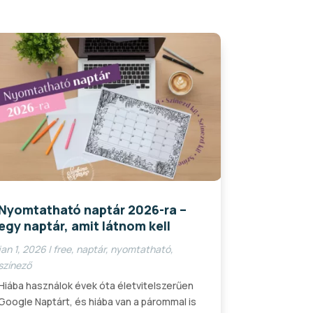
Nyomtatható naptár 2026-ra –
egy naptár, amit látnom kell
jan 1, 2026
|
free
,
naptár
,
nyomtatható
,
színező
Hiába használok évek óta életvitelszerűen
Google Naptárt, és hiába van a párommal is