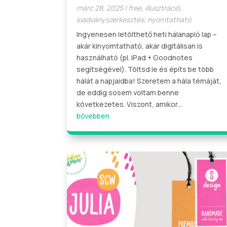
márc 28, 2025
|
free
,
illusztráció
,
kiadványszerkesztés
,
nyomtatható
Ingyenesen letölthető heti hálanapló lap –
akár kinyomtatható, akár digitálisan is
használható (pl. iPad + Goodnotes
segítségével). Töltsd le és építs be több
hálát a napjaidba! Szeretem a hála témáját,
de eddig sosem voltam benne
következetes. Viszont, amikor...
bővebben