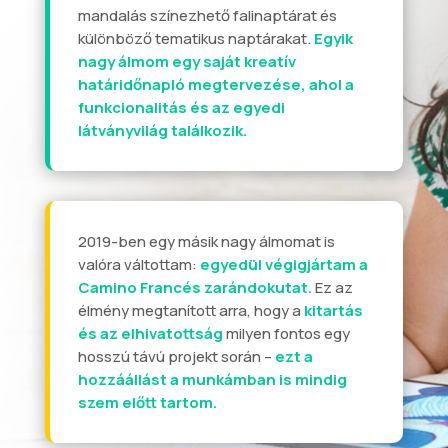
mandalás színezhető falinaptárat és
különböző tematikus naptárakat.
Egyik
nagy álmom egy saját kreatív
határidőnapló megtervezése, ahol a
funkcionalitás és az egyedi
látványvilág találkozik.
2019-ben egy másik nagy álmomat is
valóra váltottam:
egyedül végigjártam a
Camino Francés zarándokutat.
Ez az
élmény megtanított arra, hogy a
kitartás
és az elhivatottság
milyen fontos egy
hosszú távú projekt során –
ezt a
hozzáállást a munkámban is mindig
szem előtt tartom.