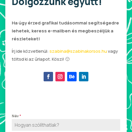
Dolgozzunk együtt!
Ha úgy érzed grafikai tudásommal segítségedre
lehetek, keress e-mailben és megbeszéljük a
részleteket!
Írj ide közvetlenül:
szabina@szabinakorsos.hu
vagy
töltsd ki az űrlapot. Köszi! 🙂
Név
*