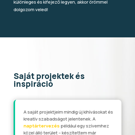
különleges és kifejező legyen, akkor örömmel
dolgozom veled!
Saját projektek és
inspiráció
A saját projektjeim mindig új kihívásokat és
kreatív szabadságot jelentenek. A
naptártervezés
például egy szívemhez
közel álló terület – készítettem már