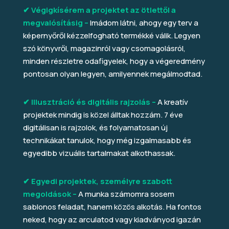
✔ Végigkísérem a projektet az ötlettől a
megvalósításig –
Imádom látni, ahogy egy terv a
képernyőről kézzelfogható termékké válik. Legyen
szó könyvről, magazinról vagy csomagolásról,
minden részletre odafigyelek, hogy a végeredmény
pontosan olyan legyen, amilyennek megálmodtad.
✔ Illusztráció és digitális rajzolás –
A kreatív
projektek mindig is közel álltak hozzám. 7 éve
digitálisan is rajzolok, és folyamatosan új
technikákat tanulok, hogy még izgalmasabb és
egyedibb vizuális tartalmakat alkothassak.
✔ Egyedi projektek, személyre szabott
megoldások –
A munka számomra sosem
sablonos feladat, hanem közös alkotás. Ha fontos
neked, hogy az arculatod vagy kiadványod igazán