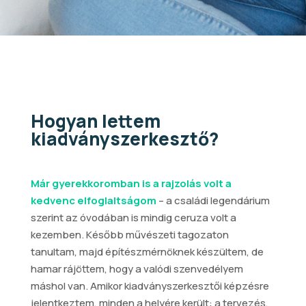
Hogyan lettem
kiadványszerkesztő?
Már gyerekkoromban is a rajzolás volt a
kedvenc elfoglaltságom
– a családi legendárium
szerint az óvodában is mindig ceruza volt a
kezemben. Később művészeti tagozaton
tanultam, majd építészmérnöknek készültem, de
hamar rájöttem, hogy a valódi szenvedélyem
máshol van. Amikor kiadványszerkesztői képzésre
jelentkeztem, minden a helyére került: a tervezés,