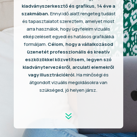
kiadványszerkesztő és grafikus, 14 éve a
szakmában.
Ennyi idő alatt rengeteg tudást
és tapasztalatot szereztem, amelyet most
arra használok, hogy ügyfeleim vizuális
elképzeléseit egyedi és hatásos grafikákká
formáljam.
Célom, hogy a vállalkozásod
üzenetét professzionális és kreatív
eszközökkel közvetítsem, legyen szó
kiadványtervezésről, arculati elemekről
vagy illusztrációkról.
Ha minőségi és
átgondolt vizuális megoldásokra van
szükséged, jó helyen jársz.
7