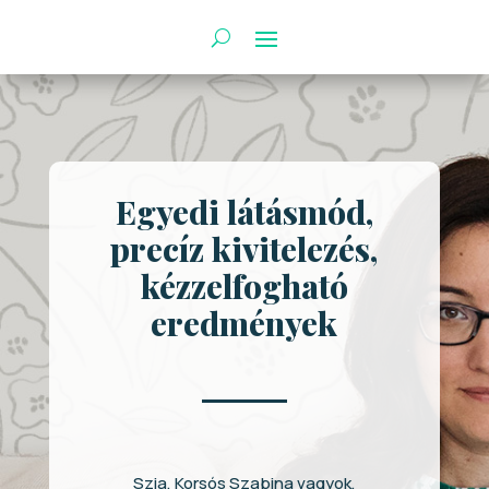
Egyedi látásmód,
precíz kivitelezés,
kézzelfogható
eredmények
Szia, Korsós Szabina vagyok,