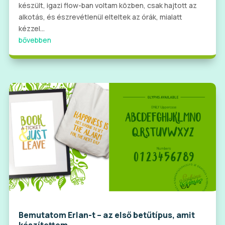
készült, igazi flow-ban voltam közben, csak hajtott az
alkotás, és észrevétlenül elteltek az órák, mialatt
kézzel...
bővebben
Bemutatom Erlan-t – az első betűtípus, amit
készítettem