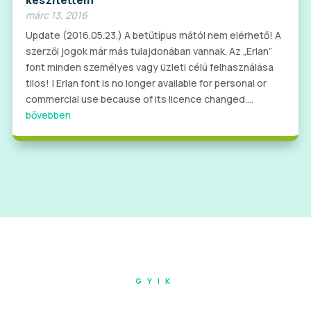
márc 13, 2016
Update (2016.05.23.) A betűtípus mától nem elérhető! A
szerzői jogok már más tulajdonában vannak. Az „Erlan”
font minden személyes vagy üzleti célú felhasználása
tilos! | Erlan font is no longer available for personal or
commercial use because of its licence changed....
bővebben
GYIK