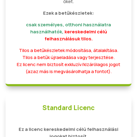
őket.
Ezek a betűkészletek:
csak személyes, otthoni használatra
használhatók,
kereskedelmi célú
felhasználásuk tilos.
Tilos a betűkészletek módosítása, átalakítása.
Tilos a betűk újraeladása vagy terjesztése.
Ez licenc nem biztosít exkluzív/kizárólagos jogot
(azaz más is megvásárolhatja a fontot).
Standard Licenc
Ez a licenc kereskedelmi célú felhasználási
jogokat biztosít.