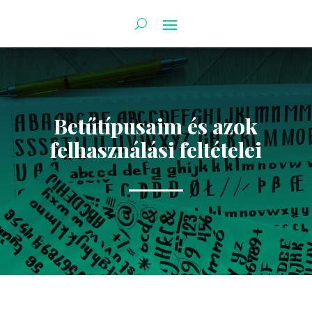
Betűtípusaim és azok
felhasználási feltételei