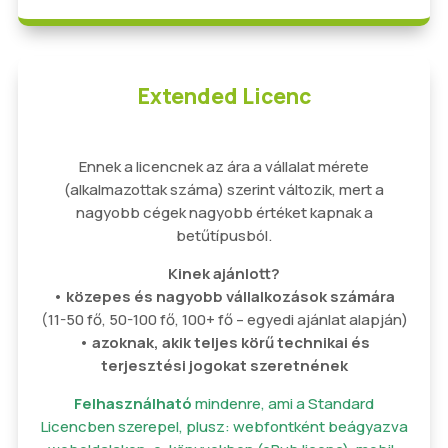
Extended Licenc
Ennek a licencnek az ára a vállalat mérete
(alkalmazottak száma) szerint változik, mert a
nagyobb cégek nagyobb értéket kapnak a
betűtípusból.
Kinek ajánlott?
• közepes és nagyobb vállalkozások számára
(11-50 fő, 50-100 fő, 100+ fő – egyedi ajánlat alapján)
• azoknak, akik teljes körű technikai és
terjesztési jogokat szeretnének
Felhasználható
mindenre, ami a Standard
Licencben szerepel, plusz: webfontként beágyazva