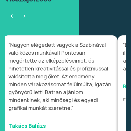
“Nagyon elégedett vagyok a Szabinával
“Eg
való közös munkával! Pontosan
ill
megértette az elképzeléseimet, és
álm
hihetetlen kreativitással és profizmussal
ami
valósította meg őket. Az eredmény
minden várakozásomat felülmúlta, igazán
Bí
gyönyörű lett! Bátran ajánlom
htt
mindenkinek, aki minőségi és egyedi
grafikai munkát szeretne.”
Takács Balázs