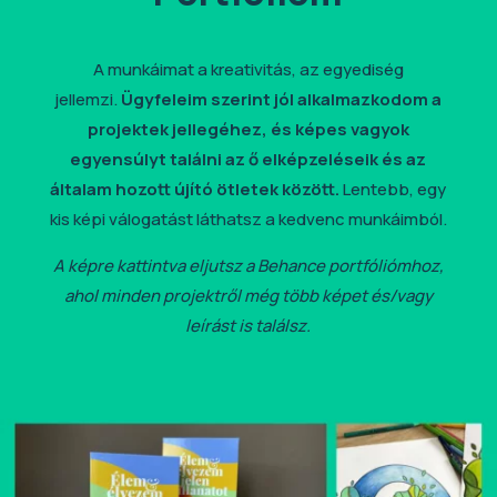
A munkáimat a kreativitás, az egyediség
jellemzi.
Ügyfeleim szerint jól alkalmazkodom a
projektek jellegéhez, és képes vagyok
egyensúlyt találni az ő elképzeléseik és az
általam hozott újító ötletek között.
Lentebb, egy
kis képi válogatást láthatsz a kedvenc munkáimból.
A képre kattintva eljutsz a Behance portfóliómhoz,
ahol minden projektről még több képet és/vagy
leírást is találsz.