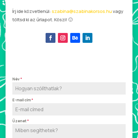
Írj ide közvetlenül:
szabina@szabinakorsos.hu
vagy
töltsd ki az űrlapot. Köszi! 🙂
Név
*
E-mail cím
*
Üzenet
*