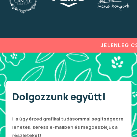
JELENLEG CSÖKKENTETT KAPA
Dolgozzunk együtt!
Ha úgy érzed grafikai tudásommal segítségedre
lehetek, keress e-mailben és megbeszéljük a
részleteket!