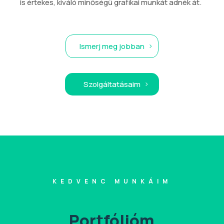
is értekes, kiváló minőségű grafikai munkát adnék át.
Ismerj meg jobban
Szolgáltatásaim
KEDVENC MUNKÁIM
Portfólióm