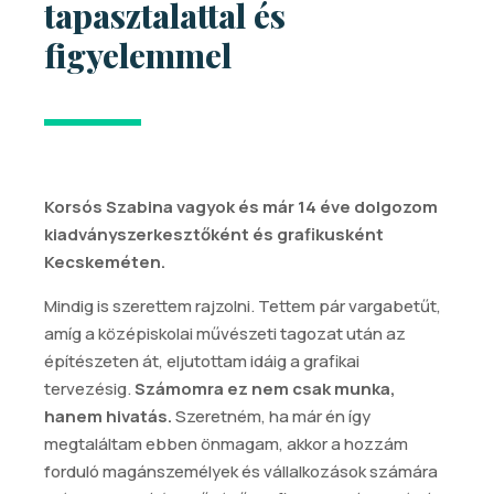
tapasztalattal és
figyelemmel
Korsós Szabina vagyok és már 14 éve dolgozom
kiadványszerkesztőként és grafikusként
Kecskeméten.
Mindig is szerettem rajzolni. Tettem pár vargabetűt,
amíg a középiskolai művészeti tagozat után az
építészeten át, eljutottam idáig a grafikai
tervezésig.
Számomra ez nem csak munka,
hanem hivatás.
Szeretném, ha már én így
megtaláltam ebben önmagam, akkor a hozzám
forduló magánszemélyek és vállalkozások számára