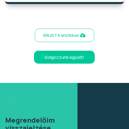
ÁRLISTA letöltése
Dolgozzunk együtt!
“
Megrendelőim
visszajelzése