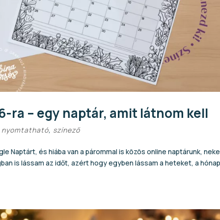
ra – egy naptár, amit látnom kell
,
nyomtatható
,
színező
le Naptárt, és hiába van a párommal is közös online naptárunk, nek
ban is lássam az időt, azért hogy egyben lássam a heteket, a hónap