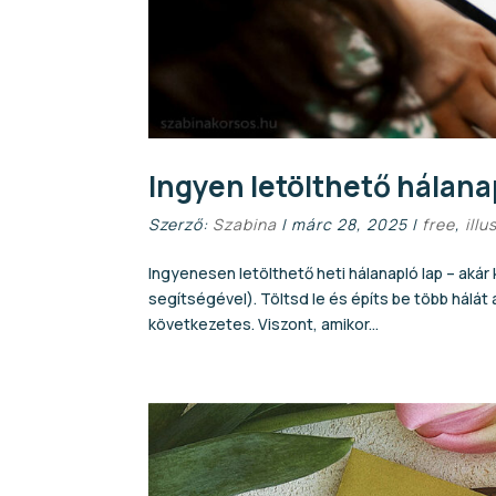
Ingyen letölthető hálana
Szerző:
Szabina
|
márc 28, 2025
|
free
,
illu
Ingyenesen letölthető heti hálanapló lap – akár
segítségével). Töltsd le és építs be több hálá
következetes. Viszont, amikor...