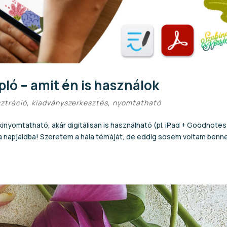
pló – amit én is használok
sztráció
,
kiadványszerkesztés
,
nyomtatható
 kinyomtatható, akár digitálisan is használható (pl. iPad + Goodnotes
t a napjaidba! Szeretem a hála témáját, de eddig sosem voltam benn