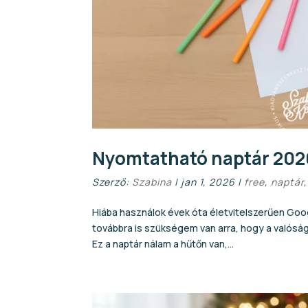
Nyomtatható naptár 2026-
Szerző:
Szabina
|
jan 1, 2026
|
free
,
naptár
Hiába használok évek óta életvitelszerűen Goog
továbbra is szükségem van arra, hogy a valóság
Ez a naptár nálam a hűtőn van,...