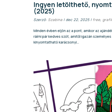
Ingyen letölthető, nyom
(2025)
Szerző:
Szabina
|
dec 22, 2025
|
free
,
grafi
Minden évben eljön az a pont, amikor az ajándé
ráírni pár kedves szót, amitől igazán személyes
kinyomtatható karácsonyi...