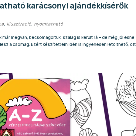
tatható karácsonyi ajándékkísérők
ka
,
illusztráció
,
nyomtatható
k már megvan, becsomagoltuk, szalag is került rá – de még jól esne
 lesz a csomag. Ezért készítettem idén is ingyenesen letölthető, ot