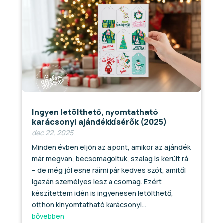
Ingyen letölthető, nyomtatható
karácsonyi ajándékkísérők (2025)
dec 22, 2025
Minden évben eljön az a pont, amikor az ajándék
már megvan, becsomagoltuk, szalag is került rá
– de még jól esne ráírni pár kedves szót, amitől
igazán személyes lesz a csomag. Ezért
készítettem idén is ingyenesen letölthető,
otthon kinyomtatható karácsonyi...
bővebben