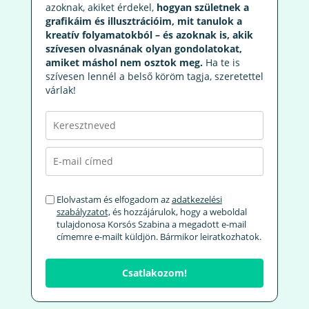
azoknak, akiket érdekel,
hogyan születnek a
grafikáim és illusztrációim, mit tanulok a
kreatív folyamatokból – és azoknak is, akik
szívesen olvasnának olyan gondolatokat,
amiket máshol nem osztok meg.
Ha te is
szívesen lennél a belső köröm tagja, szeretettel
várlak!
Elolvastam és elfogadom az
adatkezelési
szabályzatot,
és hozzájárulok, hogy a weboldal
tulajdonosa Korsós Szabina a megadott e-mail
címemre e-mailt küldjön. Bármikor leiratkozhatok.
Csatlakozom!