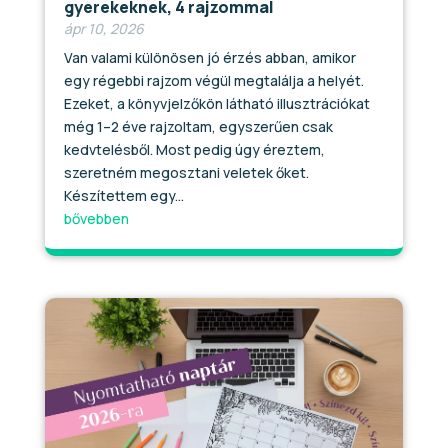
gyerekeknek, 4 rajzommal
ápr 10, 2026
Van valami különösen jó érzés abban, amikor
egy régebbi rajzom végül megtalálja a helyét.
Ezeket, a könyvjelzőkön látható illusztrációkat
még 1–2 éve rajzoltam, egyszerűen csak
kedvtelésből. Most pedig úgy éreztem,
szeretném megosztani veletek őket.
Készítettem egy...
bővebben