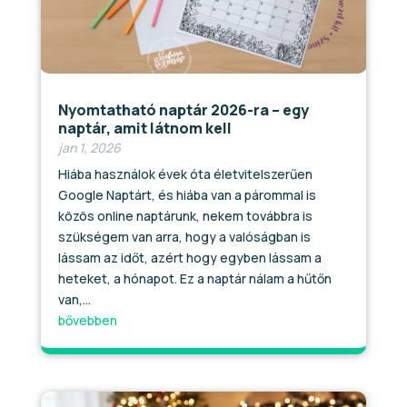
Nyomtatható naptár 2026-ra – egy
naptár, amit látnom kell
jan 1, 2026
Hiába használok évek óta életvitelszerűen
Google Naptárt, és hiába van a párommal is
közös online naptárunk, nekem továbbra is
szükségem van arra, hogy a valóságban is
lássam az időt, azért hogy egyben lássam a
heteket, a hónapot. Ez a naptár nálam a hűtőn
van,...
bővebben