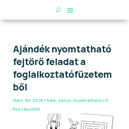
Ajándék nyomtatható
fejtörő feladat a
foglalkoztatófüzetem
ből
márc 30, 2018
|
free
,
könyv
,
nyomtatható
|
0
hozzászólás