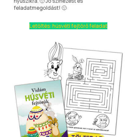
nyuszikra. 🙂 Jó színezést és
feladatmegoldást! 🙂
Letöltés: húsvéti fejtörő feladat