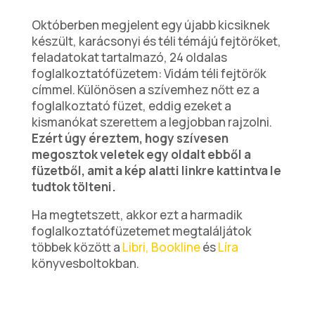
Októberben megjelent egy újabb kicsiknek
készült, karácsonyi és téli témájú fejtörőket,
feladatokat tartalmazó, 24 oldalas
foglalkoztatófüzetem: Vidám téli fejtörők
címmel. Különösen a szívemhez nőtt ez a
foglalkoztató füzet, eddig ezeket a
kismanókat szerettem a legjobban rajzolni.
Ezért úgy éreztem, hogy szívesen
megosztok veletek egy oldalt ebből a
füzetből, amit a kép alatti linkre kattintva le
tudtok tölteni.
Ha megtetszett, akkor ezt a harmadik
foglalkoztatófüzetemet megtaláljátok
többek között a
Libri,
Bookline
és
Líra
könyvesboltokban.