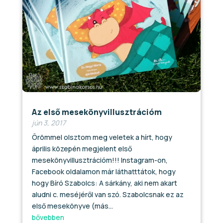
Az első mesekönyvillusztrációm
jún 3, 2017
Örömmel olsztom meg veletek a hírt, hogy
április közepén megjelent első
mesekönyvillusztrációm!!! Instagram-on,
Facebook oldalamon már láthatttátok, hogy
hogy Bíró Szabolcs: A sárkány, aki nem akart
aludni c. meséjéről van szó. Szabolcsnak ez az
első mesekönyve (más...
bővebben