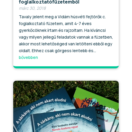
foglalkoztatófüzetemből
márc 30, 2018
Tavaly jelent meg a Vidám húsvéti fejtörők c.
foglalkoztató füzetem, amit 4-7 éves
gyerkőcöknek írtam és rajzoltam. Ha kíváncsi
vagy milyen jellegű feladatok vannak a füzetben,
akkor most lehetőséged van letölteni ebből egy
oldalt. Ehhez csak görgess lentebb és...
bővebben