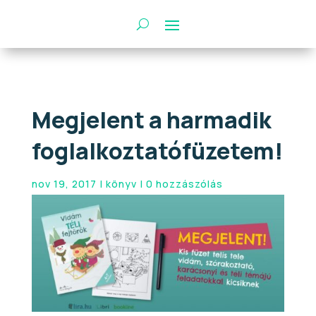
Megjelent a harmadik
foglalkoztatófüzetem!
nov 19, 2017
|
könyv
|
0 hozzászólás