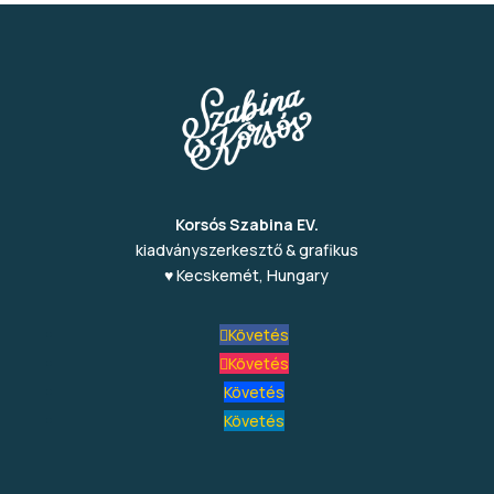
Korsós Szabina EV.
kiadványszerkesztő & grafikus
♥ Kecskemét, Hungary
Követés
Követés
Követés
Követés