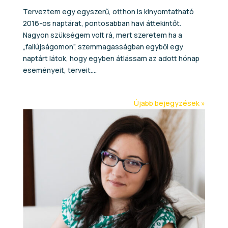
Terveztem egy egyszerű, otthon is kinyomtatható
2016-os naptárat, pontosabban havi áttekintőt.
Nagyon szükségem volt rá, mert szeretem ha a
„faliújságomon”, szemmagasságban egyből egy
naptárt látok, hogy egyben átlássam az adott hónap
eseményeit, terveit....
Újabb bejegyzések »