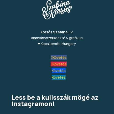
Korsós Szabina EV.
kiadványszerkesztő & grafikus
♥ Kecskemét, Hungary
Követés
Követés
Követés
Követés
Less be a kulisszák mögé az
Instagramon!