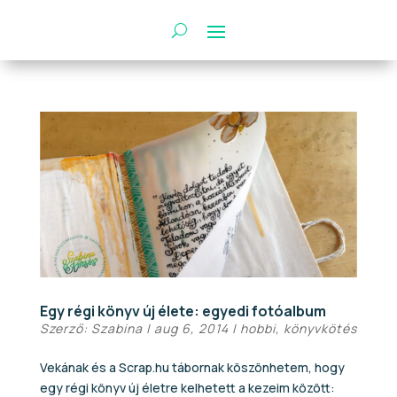
Egy régi könyv új élete: egyedi fotóalbum
Szerző:
Szabina
|
aug 6, 2014
|
hobbi
,
könyvkötés
Vekának és a Scrap.hu tábornak köszönhetem, hogy
egy régi könyv új életre kelhetett a kezeim között: