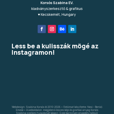
Korsós Szabina EV.
kiadványszerkesztő & grafikus
♥ Kecskemét, Hungary
Less be a kulisszák mögé az
Instagramon!
Webdesign: Szabina Korsós (c) 2010-2026 • Fotóimat készítette: Nesi – Benkő
Emese • A weboldalon megjelenő összes képi és grafikai anyag Korsós
Szabina szellemi tulajdonát képezi. Ezek bármilyen engedély nélküli