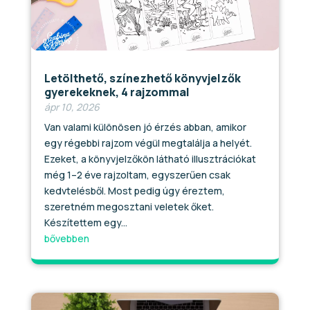
Letölthető, színezhető könyvjelzők
gyerekeknek, 4 rajzommal
ápr 10, 2026
Van valami különösen jó érzés abban, amikor
egy régebbi rajzom végül megtalálja a helyét.
Ezeket, a könyvjelzőkön látható illusztrációkat
még 1–2 éve rajzoltam, egyszerűen csak
kedvtelésből. Most pedig úgy éreztem,
szeretném megosztani veletek őket.
Készítettem egy...
bővebben