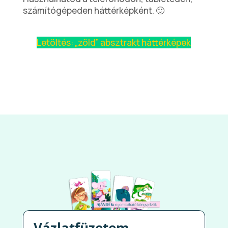
számítógépeden háttérképként. 🙂
Letöltés: „zöld” absztrakt háttérképek
Vázlatfüzetem