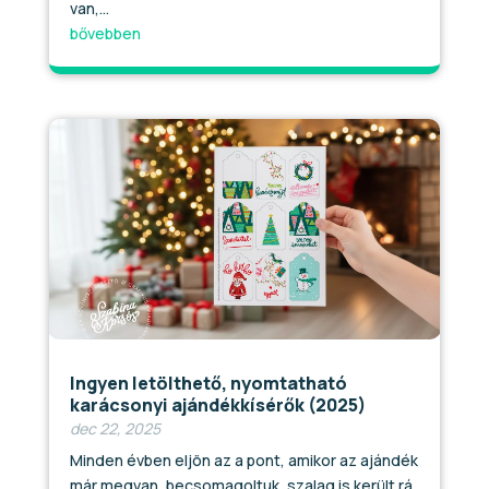
van,...
bővebben
Ingyen letölthető, nyomtatható
karácsonyi ajándékkísérők (2025)
dec 22, 2025
Minden évben eljön az a pont, amikor az ajándék
már megvan, becsomagoltuk, szalag is került rá