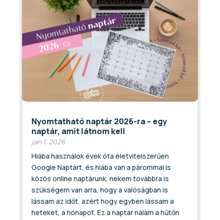
Nyomtatható naptár 2026-ra – egy
naptár, amit látnom kell
jan 1, 2026
Hiába használok évek óta életvitelszerűen
Google Naptárt, és hiába van a párommal is
közös online naptárunk, nekem továbbra is
szükségem van arra, hogy a valóságban is
lássam az időt, azért hogy egyben lássam a
heteket, a hónapot. Ez a naptár nálam a hűtőn