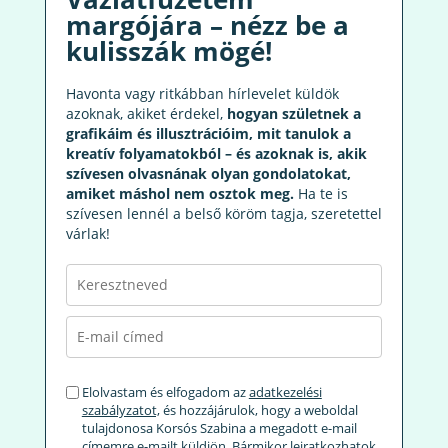
margójára – nézz be a
kulisszák mögé!
Havonta vagy ritkábban hírlevelet küldök
azoknak, akiket érdekel,
hogyan születnek a
grafikáim és illusztrációim, mit tanulok a
kreatív folyamatokból – és azoknak is, akik
szívesen olvasnának olyan gondolatokat,
amiket máshol nem osztok meg.
Ha te is
szívesen lennél a belső köröm tagja, szeretettel
várlak!
Elolvastam és elfogadom az
adatkezelési
szabályzatot,
és hozzájárulok, hogy a weboldal
tulajdonosa Korsós Szabina a megadott e-mail
címemre e-mailt küldjön. Bármikor leiratkozhatok.