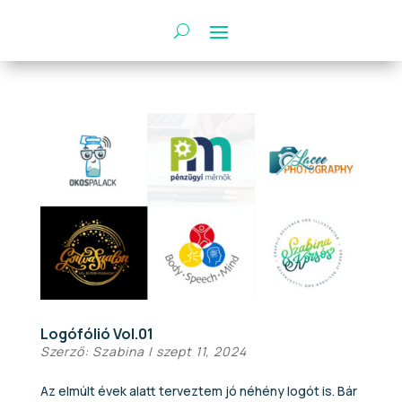
Logófólió Vol.01
Szerző:
Szabina
|
szept 11, 2024
Az elmúlt évek alatt terveztem jó néhény logót is. Bár