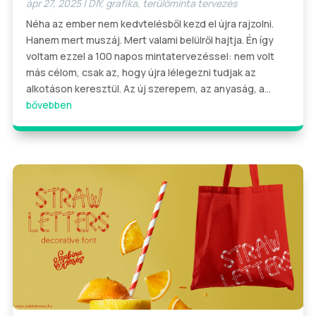
ápr 27, 2025
|
DIY
,
grafika
,
terülőminta tervezés
Néha az ember nem kedvtelésből kezd el újra rajzolni.
Hanem mert muszáj. Mert valami belülről hajtja. Én így
voltam ezzel a 100 napos mintatervezéssel: nem volt
más célom, csak az, hogy újra lélegezni tudjak az
alkotáson keresztül. Az új szerepem, az anyaság, a...
bővebben