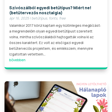
Szívószálból egyedi betűtípus? Miért ne!
(betűtervezős nosztalgia)
ápr 16, 2025
|
betűtípus
,
fonts
,
free
Valamikor 2017 körül kaptam egy különleges megbízást:
a megrendelőm olyan egyedi betűtípust szeretett
volna, mintha szívószálakból hajtogatták volna ki az
összes karaktert. Ez volt az első igazi egyedi
betűtervezős projektem, és emlékszem, mennyire
izgatottan vetettem...
bővebben