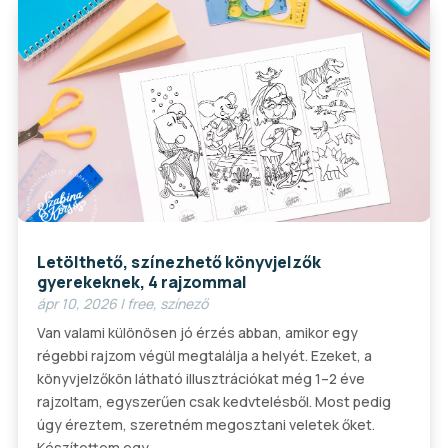
Letölthető, színezhető könyvjelzők
gyerekeknek, 4 rajzommal
ápr 10, 2026
|
free
,
színező
Van valami különösen jó érzés abban, amikor egy
régebbi rajzom végül megtalálja a helyét. Ezeket, a
könyvjelzőkön látható illusztrációkat még 1–2 éve
rajzoltam, egyszerűen csak kedvtelésből. Most pedig
úgy éreztem, szeretném megosztani veletek őket.
Készítettem egy...