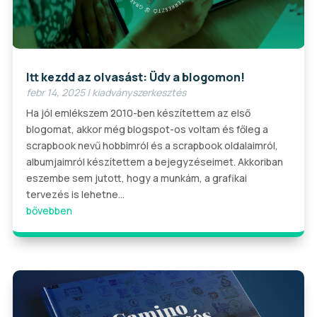
Itt kezdd az olvasást: Üdv a blogomon!
febr 14, 2025
|
kiadványszerkesztés
Ha jól emlékszem 2010-ben készítettem az első
blogomat, akkor még blogspot-os voltam és főleg a
scrapbook nevű hobbimról és a scrapbook oldalaimról,
albumjaimról készítettem a bejegyzéseimet. Akkoriban
eszembe sem jutott, hogy a munkám, a grafikai
tervezés is lehetne...
bővebben