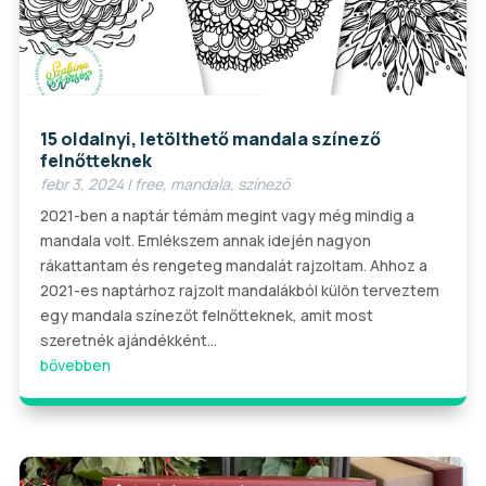
15 oldalnyi, letölthető mandala színező
felnőtteknek
febr 3, 2024
|
free
,
mandala
,
színező
2021-ben a naptár témám megint vagy még mindig a
mandala volt. Emlékszem annak idején nagyon
rákattantam és rengeteg mandalát rajzoltam. Ahhoz a
2021-es naptárhoz rajzolt mandalákból külön terveztem
egy mandala színezőt felnőtteknek, amit most
szeretnék ajándékként...
bővebben