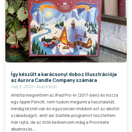
Így készült a karácsonyi doboz illusztrációja
az Aurora Candle Company számára
máj 5, 2022
|
illusztráció
Amióta megvettem az iPad Pro-m (2017-ben) és hozzá
egy Apple Pencilt, nem tudom megunni a használatát,
mindig kéznél van és egyszerűen imádom azt az alkotói
szabadságot, amit ad. Sokféle programot teszteltem
már rajta, de az örök kedvencem máig a Procreate
alkalmazás....