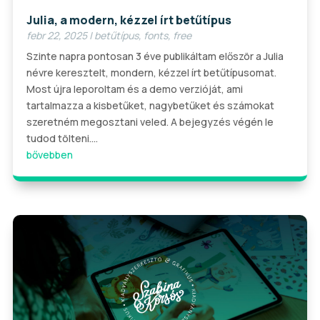
Julia, a modern, kézzel írt betűtípus
febr 22, 2025
|
betűtípus
,
fonts
,
free
Szinte napra pontosan 3 éve publikáltam először a Julia
névre keresztelt, mondern, kézzel írt betűtípusomat.
Most újra leporoltam és a demo verzióját, ami
tartalmazza a kisbetűket, nagybetűket és számokat
szeretném megosztani veled. A bejegyzés végén le
tudod tölteni....
bővebben