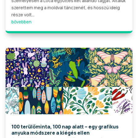
személyesen a Lóca együttes két állandó tagját. Általuk
szerettem meg a moldvai tánczenét, és hosszú ideig
része volt...
bővebben
100 terülőminta, 100 nap alatt – egy grafikus
anyuka módszere a kiégés ellen