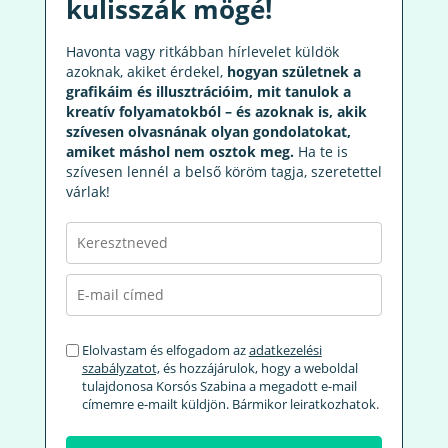
kulisszák mögé!
Havonta vagy ritkábban hírlevelet küldök
azoknak, akiket érdekel,
hogyan születnek a
grafikáim és illusztrációim, mit tanulok a
kreatív folyamatokból – és azoknak is, akik
szívesen olvasnának olyan gondolatokat,
amiket máshol nem osztok meg.
Ha te is
szívesen lennél a belső köröm tagja, szeretettel
várlak!
Elolvastam és elfogadom az
adatkezelési
szabályzatot,
és hozzájárulok, hogy a weboldal
tulajdonosa Korsós Szabina a megadott e-mail
címemre e-mailt küldjön. Bármikor leiratkozhatok.