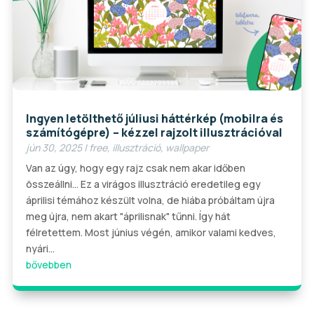
Ingyen letölthető júliusi háttérkép (mobilra és
számítógépre) – kézzel rajzolt illusztrációval
jún 30, 2025
|
free
,
illusztráció
,
wallpaper
Van az úgy, hogy egy rajz csak nem akar időben
összeállni… Ez a virágos illusztráció eredetileg egy
áprilisi témához készült volna, de hiába próbáltam újra
meg újra, nem akart "áprilisnak" tűnni. Így hát
félretettem. Most június végén, amikor valami kedves,
nyári...
bővebben