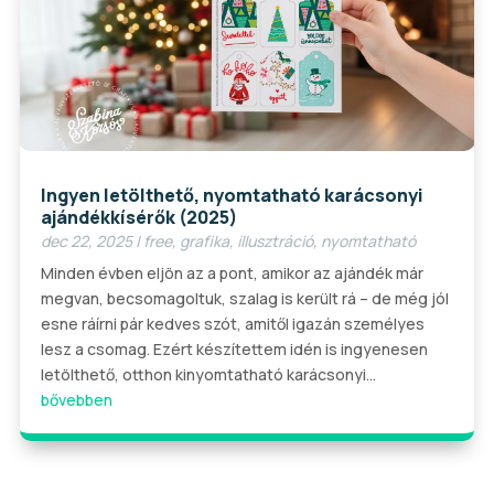
Ingyen letölthető, nyomtatható karácsonyi
ajándékkísérők (2025)
dec 22, 2025
|
free
,
grafika
,
illusztráció
,
nyomtatható
Minden évben eljön az a pont, amikor az ajándék már
megvan, becsomagoltuk, szalag is került rá – de még jól
esne ráírni pár kedves szót, amitől igazán személyes
lesz a csomag. Ezért készítettem idén is ingyenesen
letölthető, otthon kinyomtatható karácsonyi...
bővebben