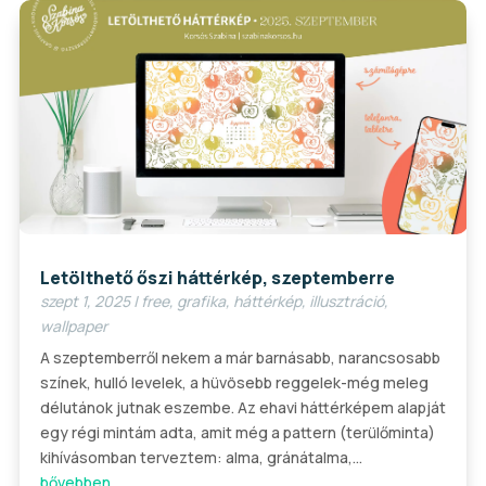
Letölthető őszi háttérkép, szeptemberre
szept 1, 2025
|
free
,
grafika
,
háttérkép
,
illusztráció
,
wallpaper
A szeptemberről nekem a már barnásabb, narancsosabb
színek, hulló levelek, a hüvösebb reggelek-még meleg
délutánok jutnak eszembe. Az ehavi háttérképem alapját
egy régi mintám adta, amit még a pattern (terülőminta)
kihívásomban terveztem: alma, gránátalma,...
bővebben