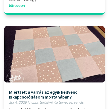
bővebben
Miért lett a varrás az egyik kedvenc
kikapcsolódásom mostanában?
ápr 4, 2026
|
hobbi
,
terülőminta tervezés
,
varrás