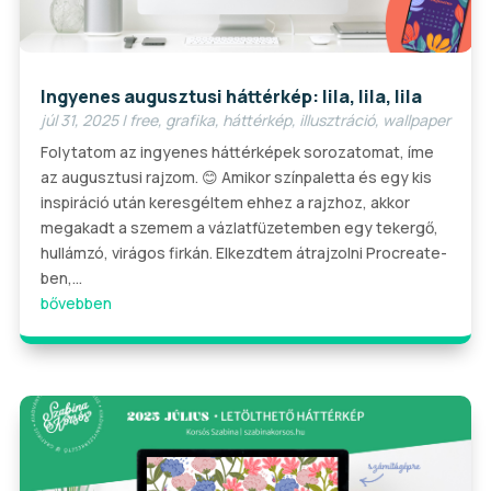
Ingyenes augusztusi háttérkép: lila, lila, lila
júl 31, 2025
|
free
,
grafika
,
háttérkép
,
illusztráció
,
wallpaper
Folytatom az ingyenes háttérképek sorozatomat, íme
az augusztusi rajzom. 😊 Amikor színpaletta és egy kis
inspiráció után keresgéltem ehhez a rajzhoz, akkor
megakadt a szemem a vázlatfüzetemben egy tekergő,
hullámzó, virágos firkán. Elkezdtem átrajzolni Procreate-
ben,...
bővebben