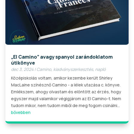
„El Camino” avagy spanyol zarándoklatom
útikönyve
dec 3, 2024
|
Camino
,
kiadványszerkesztés
,
napló
Középiskolás voltam, amikor kezembe került Shirley
MacLaine színésznő Camino - a lélek utazása c. könyve.
Emlékszem, ahogy olvastam és elöntött az érzés, hogy
egyszer majd valamikor végigjárom az El Camino-t. Nem
tudom mikor, nem tudom miből de meg fogom csinálni...
bővebben