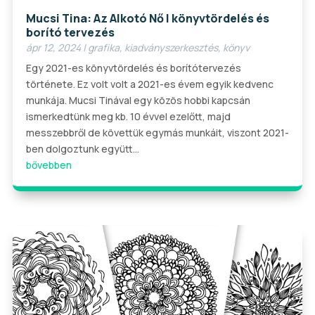
Mucsi Tina: Az Alkotó Nő | könyvtördelés és
borító tervezés
ápr 12, 2024
|
grafika
,
kiadványszerkesztés
,
könyv
Egy 2021-es könyvtördelés és borítótervezés
története. Ez volt volt a 2021-es évem egyik kedvenc
munkája. Mucsi Tinával egy közös hobbi kapcsán
ismerkedtünk meg kb. 10 évvel ezelőtt, majd
messzebbről de követtük egymás munkáit, viszont 2021-
ben dolgoztunk együtt...
bővebben