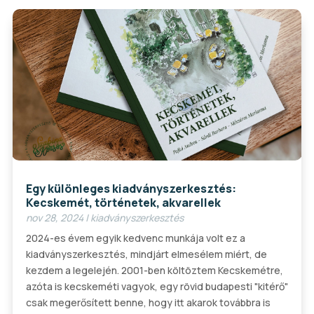
Egy különleges kiadványszerkesztés:
Kecskemét, történetek, akvarellek
nov 28, 2024
|
kiadványszerkesztés
2024-es évem egyik kedvenc munkája volt ez a
kiadványszerkesztés, mindjárt elmesélem miért, de
kezdem a legelején. 2001-ben költöztem Kecskemétre,
azóta is kecskeméti vagyok, egy rövid budapesti "kitérő"
csak megerősített benne, hogy itt akarok továbbra is