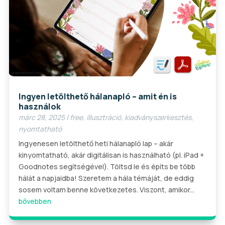
Ingyen letölthető hálanapló – amit én is
használok
márc 28, 2025
|
free
,
illusztráció
,
kiadványszerkesztés
,
nyomtatható
Ingyenesen letölthető heti hálanapló lap – akár
kinyomtatható, akár digitálisan is használható (pl. iPad +
Goodnotes segítségével). Töltsd le és építs be több
hálát a napjaidba! Szeretem a hála témáját, de eddig
sosem voltam benne következetes. Viszont, amikor...
bővebben