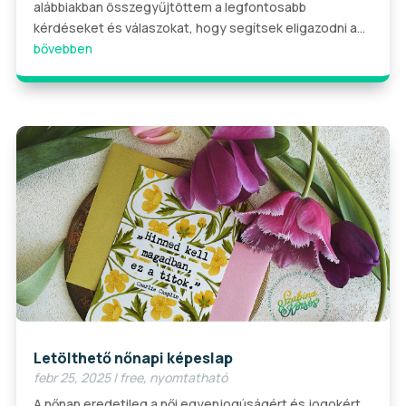
alábbiakban összegyűjtöttem a legfontosabb
kérdéseket és válaszokat, hogy segítsek eligazodni a...
bővebben
Letölthető nőnapi képeslap
febr 25, 2025
|
free
,
nyomtatható
A nőnap eredetileg a női egyenjogúságért és jogokért