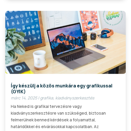
Így készülj a közös munkára egy grafikussal
(GYIK)
márc 14, 2025
|
grafika
,
kiadványszerkesztés
Ha Neked is grafikai tervezésre vagy
kiadványszerkesztésre van szükséged, biztosan
felmerülnek benned kérdések a folyamattal,
határidőkkel és elvárásokkal kapcsolatban. Az