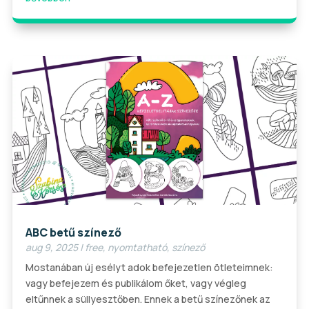
ABC betű színező
aug 9, 2025
|
free
,
nyomtatható
,
színező
Mostanában új esélyt adok befejezetlen ötleteimnek:
vagy befejezem és publikálom őket, vagy végleg
eltűnnek a süllyesztőben. Ennek a betű színezőnek az