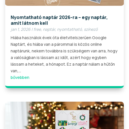
Nyomtatható naptár 2026-ra – egy naptár,
amit látnom kell
jan 1, 2026
|
free
,
naptár
,
nyomtatható
,
színező
Hiába használok évek óta életvitelszerűen Google
Naptárt, és hiába van a párommal is közös online
naptárunk, nekem továbbra is szükségem van arra, hogy
a valóságban is lássam az időt, azért hogy egyben
lássam a heteket, a hónapot. Ez a naptár nálam a hűtőn
van,...
bővebben