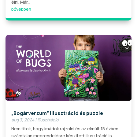
élni. Már...
bővebben
„Bogárverzum” illusztráció és puzzle
aug 3, 2024
|
illusztráció
Nem titok, hogy imádok rajzolni és az elmúlt 15 évben
számtalan megrendelésre készített illusztráció is