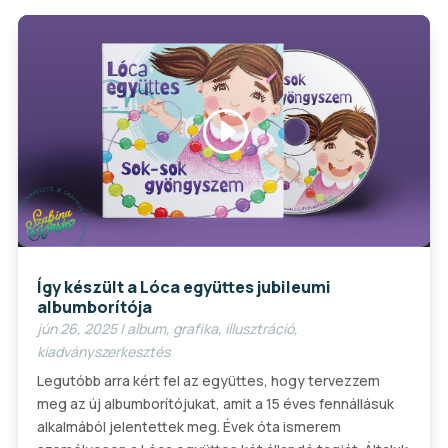
Videólejátszó
00:00
00:29
Így készült a Lóca együttes jubileumi
albumborítója
jún 26, 2025
|
album
,
grafika
,
illusztráció
,
kiadványszerkesztés
Legutóbb arra kért fel az együttes, hogy tervezzem
meg az új albumborítójukat, amit a 15 éves fennállásuk
alkalmából jelentettek meg. Évek óta ismerem